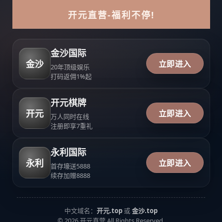
开元直营-福利不停!
金沙国际
金沙
立即进入
20年顶级娱乐
打码返佣1%起
开元棋牌
开元
立即进入
万人同时在线
注册即享7重礼
永利国际
永利
立即进入
首存壕送5888
续存加赠8888
中文域名：
开元.top
或
金沙.top
© 2026 开元直营 All Rights Reserved.